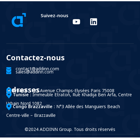
Suivez-nous
Contactez-nous
contact@addinn.com
sales@addinn.com
Adresses
France :
121 Avenue Champs-Elysées Paris 75008
Tunisie :
Immeuble Etraton, Rue Khadija Ben Arfa, Centre
Urbain Nord 1082
Congo Brazzaville :
N°3 Allée des Manguiers Beach
Centre-ville – Brazzaville
©2024 ADDINN Group. Tous droits réservés