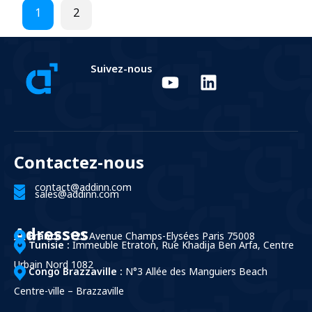
1
2
Suivez-nous
Contactez-nous
contact@addinn.com
sales@addinn.com
Adresses
France :
121 Avenue Champs-Elysées Paris 75008
Tunisie :
Immeuble Etraton, Rue Khadija Ben Arfa, Centre
Urbain Nord 1082
Congo Brazzaville :
N°3 Allée des Manguiers Beach
Centre-ville – Brazzaville