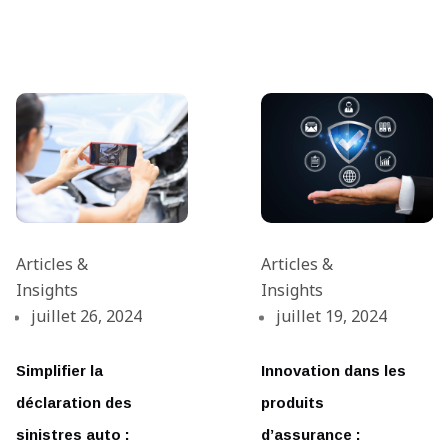
Articles &
Articles &
Insights
Insights
juillet 26, 2024
juillet 19, 2024
Simplifier la
Innovation dans les
déclaration des
produits
sinistres auto :
d’assurance :